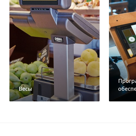
Прогр
Весы
обесп