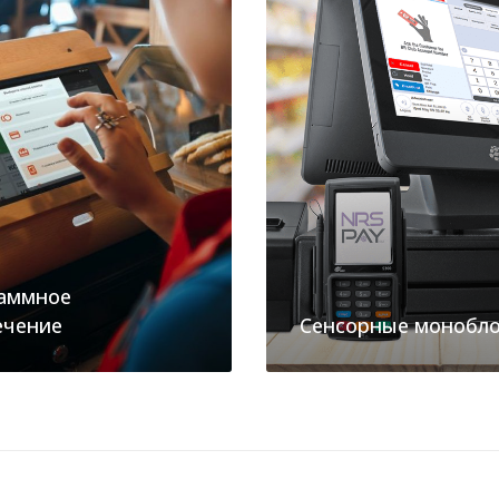
аммное
ечение
Сенсорные монобл