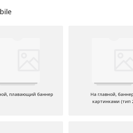
ile
ной, плавающий баннер
На главной, банне
картинками (тип 