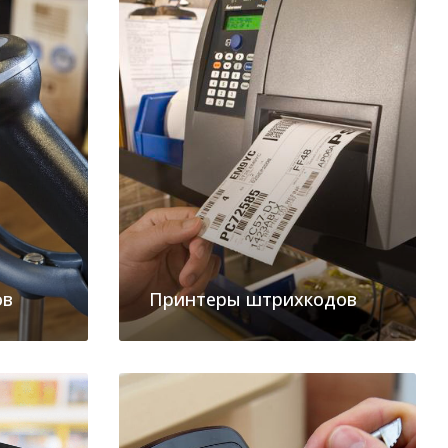
ов
Принтеры штрихкодов