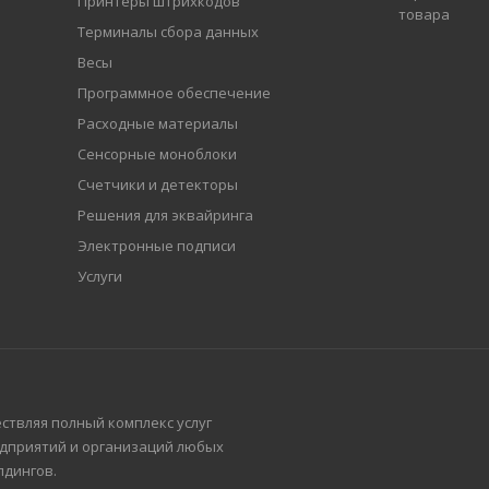
Принтеры штрихкодов
товара
Терминалы сбора данных
Весы
Программное обеспечение
Расходные материалы
Сенсорные моноблоки
Счетчики и детекторы
Решения для эквайринга
Электронные подписи
Услуги
ествляя полный комплекс услуг
едприятий и организаций любых
лдингов.