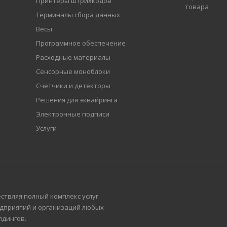
Принтеры штрихкодов
товара
Терминалы сбора данных
Весы
Программное обеспечение
Расходные материалы
Сенсорные моноблоки
Счетчики и детекторы
Решения для эквайринга
Электронные подписи
Услуги
ествляя полный комплекс услуг
едприятий и организаций любых
лдингов.